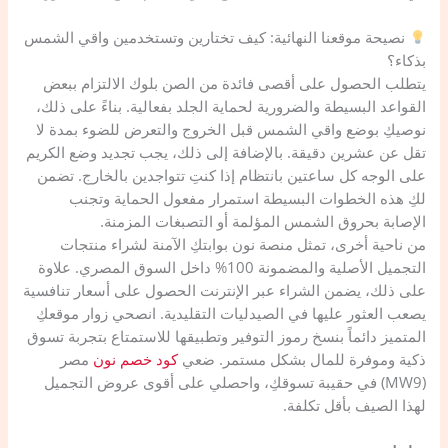
نصيحة موقعنا النهائية: كيف تختارين وتستخدمين واقي الشمس
بذكاء؟
يتطلب الحصول على أقصى فائدة من الصن بلوك الالتزام ببعض
القواعد البسيطة والضرورية لحماية الجلد بفعالية. بناءً على ذلك،
نوصيكِ بوضع واقي الشمس قبل الخروج والتعرض للضوء بمدة لا
تقل عن عشرين دقيقة. بالإضافة إلى ذلك، يجب تجديد وضع الكريم
على الوجه كل ساعتين بانتظام إذا كنتِ تتواجدين بالخارج. تضمن
لكِ هذه الخطوات البسيطة استمرار مفعول الحماية وتجنب
الإصابة بحروق الشمس المؤلمة أو التصبغات المزمنة.
​من ناحية أخرى، تمثل منصة نون بوابتكِ الآمنة لشراء منتجات
التجميل الأصلية والمضمونة 100% داخل السوق المصري. علاوة
على ذلك، يضمن الشراء عبر الإنترنت الحصول على أسعار تنافسية
يصعب العثور عليها في الصيدليات التقليدية. انصحي زوار موقعكِ
المتميز دائماً بنسخ رموز التوفير وتطبيقها للاستمتاع بتجربة تسوق
ذكية وموفرة للمال بشكل مستمر. ضعي
كود خصم نون
مصر
(MW9) في حقيبة تسوقكِ، واحصلي على أقوى عروض التجميل
لهذا الصيف بأقل تكلفة.