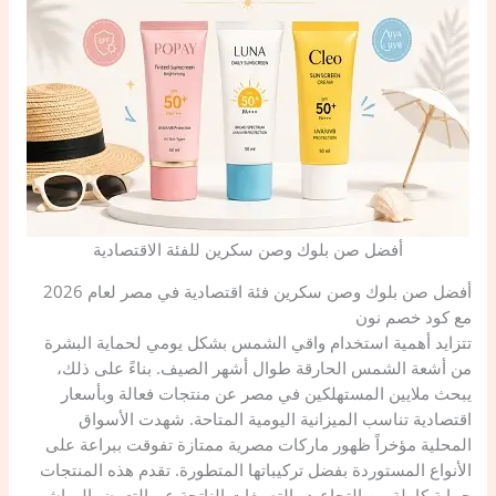
أفضل صن بلوك وصن سكرين للفئة الاقتصادية
أفضل صن بلوك وصن سكرين فئة اقتصادية في مصر لعام 2026
مع كود خصم نون
تتزايد أهمية استخدام واقي الشمس بشكل يومي لحماية البشرة
من أشعة الشمس الحارقة طوال أشهر الصيف. بناءً على ذلك،
يبحث ملايين المستهلكين في مصر عن منتجات فعالة وبأسعار
اقتصادية تناسب الميزانية اليومية المتاحة. شهدت الأسواق
المحلية مؤخراً ظهور ماركات مصرية ممتازة تفوقت ببراعة على
الأنواع المستوردة بفضل تركيباتها المتطورة. تقدم هذه المنتجات
حماية كاملة من التجاعيد والتصبغات الناتجة عن التعرض المباشر