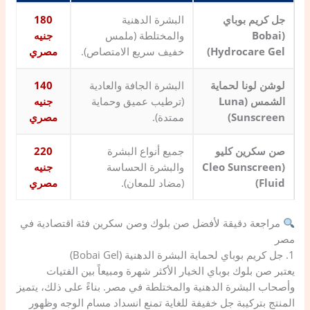
جل كريم بوباي
البشرة الدهنية
180
(Bobai
والمختلطة (ملمس
جنيه
Hydrocare Gel)
خفيف سريع الامتصاص).
مصري
لوشن لونا لحماية
البشرة الجافة والعادية
140
الشمس (Luna
(ترطيب عميق وحماية
جنيه
Sunscreen)
ممتدة).
مصري
صن سكرين كليو
جميع أنواع البشرة
220
(Cleo Sunscreen
والبشرة الحساسة
جنيه
Fluid)
(مضاد للمعان).
مصري
مراجعة دقيقة لأفضل صن بلوك وصن سكرين فئة اقتصادية في
مصر
​1. جل كريم بوباي لحماية البشرة الدهنية (Bobai Gel)
يعتبر صن بلوك بوباي الخيار الأكثر شهرة ومبيعاً بين الفتيات
وأصحاب البشرة الدهنية والمختلطة في مصر. بناءً على ذلك، يتميز
المنتج بتركيبة جل خفيفة للغاية تمنع انسداد مسام الوجه وظهور