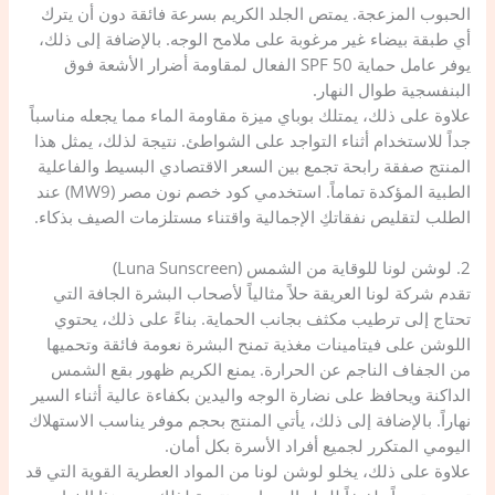
الحبوب المزعجة. يمتص الجلد الكريم بسرعة فائقة دون أن يترك
أي طبقة بيضاء غير مرغوبة على ملامح الوجه. بالإضافة إلى ذلك،
يوفر عامل حماية SPF 50 الفعال لمقاومة أضرار الأشعة فوق
البنفسجية طوال النهار.
​علاوة على ذلك، يمتلك بوباي ميزة مقاومة الماء مما يجعله مناسباً
جداً للاستخدام أثناء التواجد على الشواطئ. نتيجة لذلك، يمثل هذا
المنتج صفقة رابحة تجمع بين السعر الاقتصادي البسيط والفاعلية
الطبية المؤكدة تماماً. استخدمي كود خصم نون مصر (MW9) عند
الطلب لتقليص نفقاتكِ الإجمالية واقتناء مستلزمات الصيف بذكاء.
​2. لوشن لونا للوقاية من الشمس (Luna Sunscreen)
تقدم شركة لونا العريقة حلاً مثالياً لأصحاب البشرة الجافة التي
تحتاج إلى ترطيب مكثف بجانب الحماية. بناءً على ذلك، يحتوي
اللوشن على فيتامينات مغذية تمنح البشرة نعومة فائقة وتحميها
من الجفاف الناجم عن الحرارة. يمنع الكريم ظهور بقع الشمس
الداكنة ويحافظ على نضارة الوجه واليدين بكفاءة عالية أثناء السير
نهاراً. بالإضافة إلى ذلك، يأتي المنتج بحجم موفر يناسب الاستهلاك
اليومي المتكرر لجميع أفراد الأسرة بكل أمان.
​علاوة على ذلك، يخلو لوشن لونا من المواد العطرية القوية التي قد