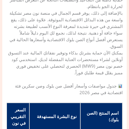
لحرارة الجو بانتظام.
​بالإضافة إلى ذلك، يوفر قسم الجمال في منصة نون مصر تشكيلة
واسعة من هذه البدائل الاقتصادية الموثوقة. علاوة على ذلك، يقع
المشتري في حيرة شديدة لمعرفة النوع الأنسب لطبيعة بشرته
سواء جافة أو دهنية. نتيجة لذلك، نجمع لكِ اليوم دليلاً شاملاً
يستعرض أفضل أنواع الصن بلوك الاقتصادية وأسعارها الحالية في
السوق.
​يمكنكِ الآن حماية بشرتكِ بذكاء وتوفير نفقاتكِ المالية عند التسوق
أونلاين لشراء مستحضرات العناية المفضلة لديكِ. استخدمي كود
خصم نون مصر (MW9) الحصري لتحصلي على تخفيض فوري
مميز يقلل قيمة طلبكِ فوراً.
جدول مواصفات وأسعار أفضل صن بلوك وصن سكرين فئة
اقتصادية في مصر 2026
السعر
اسم المنتج (الصن
نوع البشرة المستهدفة
التقريبي
بلوك)
في نون