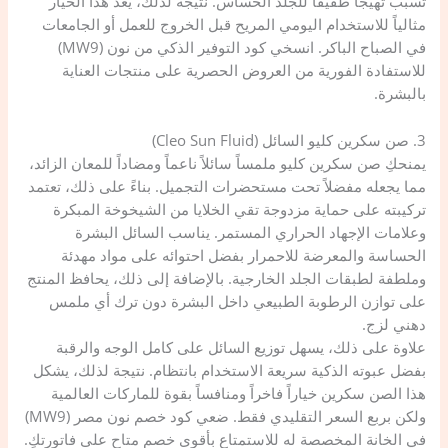
تسبب تهيجاً طفيفاً للجلد الحساس. نتيجة لذلك، يعد هذا الخيار
مثالياً للاستخدام اليومي المريح قبل الخروج للعمل أو الجامعات
في الصباح الباكر. انسخي كود التوفير الذكي من نون (MW9)
للاستفادة الفورية من العروض الحصرية على منتجات العناية
بالبشرة.
​3. صن سكرين كليو السائل (Cleo Sun Fluid)
يمنحكِ صن سكرين كليو ملمساً سائلاً ناعماً ومضاداً للمعان الزائد،
مما يجعله مفضلاً تحت مستحضرات التجميل. بناءً على ذلك، تعتمد
تركيبته على حماية مزدوجة تقي الخلايا من الشيخوخة المبكرة
وعلامات الإجهاد الحراري المستمر. يناسب السائل البشرة
الحساسة والمعرضة للاحمرار بفضل احتوائه على مواد مهدئة
وملطفة لطبقات الجلد الخارجية. بالإضافة إلى ذلك، يحافظ المنتج
على توازن الرطوبة الطبيعي داخل البشرة دون ترك أي ملمس
دهني لزج.
​علاوة على ذلك، يسهل توزيع السائل على كامل الوجه والرقبة
بفضل عبوته الذكية سريعة الاستخدام بانتظام. نتيجة لذلك، يشكل
هذا الصن سكرين خياراً فاخراً ومنافساً بقوة للماركات العالمية
ولكن بربع السعر التقليدي فقط. ضعي كود خصم نون مصر (MW9)
في الخانة المخصصة له للاستمتاع بأقوى خصم متاح على فاتورتكِ.