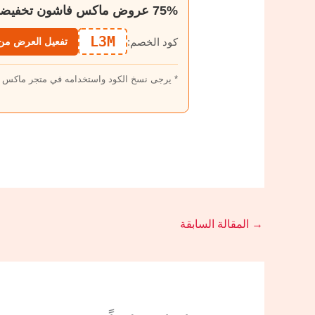
75% عروض ماكس فاشون تخفيضات تصل الى
L3M
كود الخصم:
تفعيل العرض من 
* يرجى نسخ الكود واستخدامه في متجر ماكس
→
المقالة السابقة