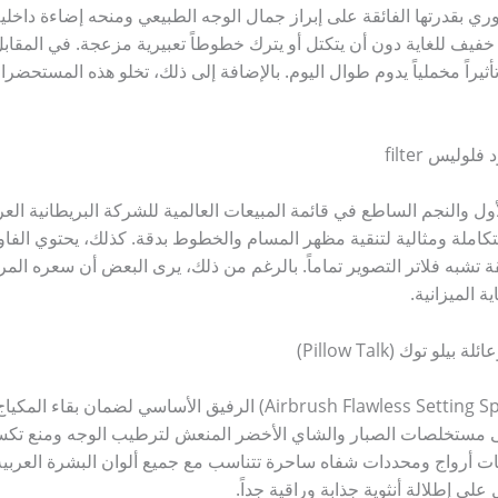
ري بقدرتها الفائقة على إبراز جمال الوجه الطبيعي ومنحه إضاءة داخلية
خفيف للغاية دون أن يتكتل أو يترك خطوطاً تعبيرية مزعجة. في المقابل
ثيراً مخملياً يدوم طوال اليوم. بالإضافة إلى ذلك، تخلو هذه المستحضرات
ليس filter
 الأول والنجم الساطع في قائمة المبيعات العالمية للشركة البريطانية الع
 متكاملة ومثالية لتنقية مظهر المسام والخطوط بدقة. كذلك، يحتوي ا
ة تشبه فلاتر التصوير تماماً. بالرغم من ذلك، يرى البعض أن سعره الم
ة الميزانية.
توك (Pillow Talk)
​من ناحية أخرى، يمثل سبراي التثبيت (Airbrush Flawless Setting Spray)
 مستخلصات الصبار والشاي الأخضر المنعش لترطيب الوجه ومنع تكسر ا
ات أرواج ومحددات شفاه ساحرة تتناسب مع جميع ألوان البشرة العربية ب
ى إطلالة أنثوية جذابة وراقية جداً.