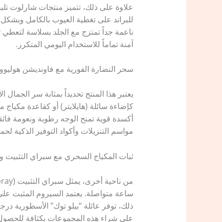
​علاوة على ذلك، تتميز منتجات شارلوت تلبو
للبراند على تغطية العيوب بالكامل وبشكل 
ناعمة جداً تمتزج مع الجلد بسلاسة لتعطي تأ
آمنة تماماً للاستخدام اليومي المتكرر.
​سحر النضارة الفورية مع فاونديشن هوليوود فلو
​يعتبر هذا المنتج تحديداً بمثابة سر الجمال
كإضاءة سائلة (هايلايتر) أو كقاعدة مكياج
أكسدة قوية تمنح الوجه رطوبة ونعومة فائق
مواسم التنزيلات وأكواد التوفير الذكية لحماي
​ثبات المكياج السحري مع سبراي التثبيت وعائلة بيلو 
ساعة متواصلة. يعتمد السيروم المثبت على
ذلك، توفر عائلة “بيلو توك” الأسطورية درج
على شراء هذه المجموعات بكثافة للحصول عل