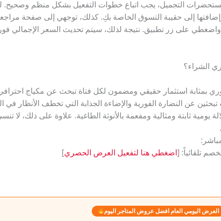
مستحضرات التجميل، يجب اتباع خطوات التفعيل بشكل منظم وصحيح. لذ
إضافتها إلى حقيبة التسوق الخاصة بكِ. كذلك، توجهي إلى صفحة مراجع
مخصصة لرموز الخصم (Promo Code) واضغطي على زر تطبيق. نتيجة لذلك، سيتم تحديث السعر ال
ري الشراء؟
وري بمثابة استثمار حقيقي ومضمون لكل فتاة تبحث عن مكياج احترافي
تبحثين عن النضارة الفورية والإضاءة الجذابة التي تخطف الأنظار في ا
ة يومية ثابتة ومثالية ومفعمة بالأنوثة الطاغية. علاوة على ذلك، لا تن
باشر:
م تلقائياً: [
اضغطي هنا لتفعيل العرض الحصري
]
العرض اليومي العام افضل عروض المتاجر اليوم