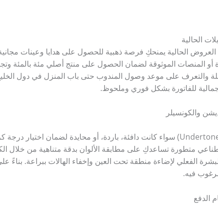
لات الحالية
ة العروض الحالية يمنحكِ فرصة ذهبية للحصول على هدايا وعينات مجانية
ة أو المنصات الموثوقة لضمان الحصول على منتج أصلي مئة بالمئة وتجنب
كاملة والتعرف على موعد وصول المندوب حتى باب المنزل في دول الخلي
جمالية للفاتورة بشكل فوري وملحوظ.
ديشن والكونسيلر
​في البداية، حددي النغمة التحتية لبشرتكِ (Undertone) سواء كانت دافئة، باردة، أو محايدة
عي متطورة تساعدكِ على مطابقة الألوان بدقة متناهية من خلال الكامير
رة الفعلي لإضاءة منطقة تحت العين وإخفاء الهالات ببراعة. بناءً على 
رغوب فيه.
م الدفع