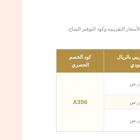
سعار التقريبية وكود التوفير المتاح.
يبي بالريال
كود الخصم
ودي
الحصري
A356