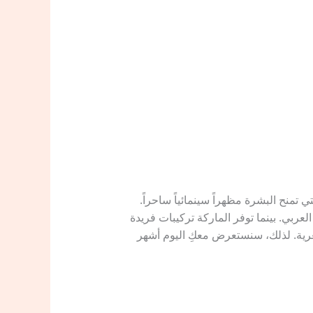
اء مستحضرات التجميل الفاخرة التي تمنح البشرة مظهراً سينمائياً ساحراً.
لعربي. بينما توفر الماركة تركيبات فريدة
غرية. لذلك، سنستعرض معكِ اليوم أشهر