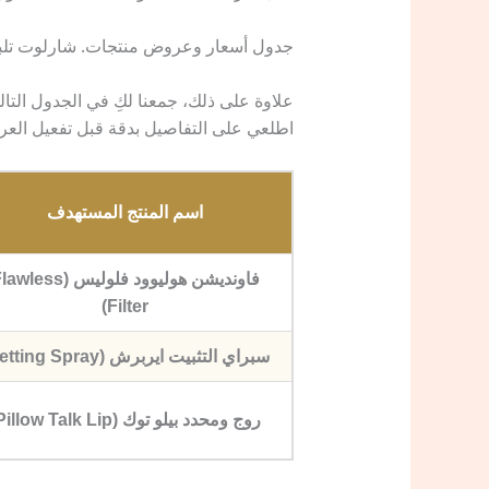
​جدول أسعار وعروض منتجات. شارلوت تلبور
​علاوة على ذلك، جمعنا لكِ في الجدول التالي
اطلعي على التفاصيل بدقة قبل تفعيل العر
اسم المنتج المستهدف
فاونديشن هوليوود فلوليس (less
Filter)
سبراي التثبيت ايربرش (Setting Spray)
روج ومحدد بيلو توك (Pillow Talk Lip)