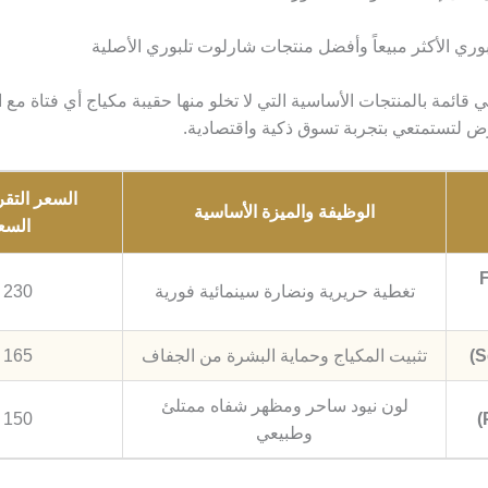
ي الأكثر مبيعاً وأفضل منتجات شارلوت تلبوري الأصلية
 قائمة بالمنتجات الأساسية التي لا تخلو منها حقيبة مكياج أي فتاة مع الأ
ض لتستمتعي بتجربة تسوق ذكية واقتصادية.
السعر التقر
الوظيفة والميزة الأساسية
السع
Flaw
تغطية حريرية ونضارة سينمائية فورية
230 ر.س
تثبيت المكياج وحماية البشرة من الجفاف
165 ر.س
لون نيود ساحر ومظهر شفاه ممتلئ
150 ر.س
وطبيعي