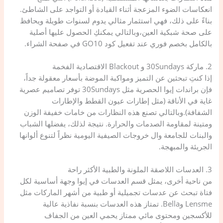
انعكاسات الضوء المزعجة أثناء القيادة أو التواجد على الشاطئ.
بناءً على ذلك، فهي استثمار مثالي يدوم لسنوات طويلة ويحافظ
على صحة شبكية العين،وبالتالي يمكنكِ الحصول عليها أصلية
بالكامل بخصم فوري عند تفعيل كود GO10 في صفحة الشراء.
​2. ماركة 30Sundays و Blackout الاقتصادية الفخمة
​إذا كنتِ تبحثين عن التميز ومواكبة الموضة بأسعار معقولة جداً،
فإن براندات إيوا الحصرية مثل 30Sundays توفر تصاميم عصرية
غاية في الأناقة (مثل إطارات عيون القطط والإطارات
الشفافة).وبالتالي تصنع هذه النظارات من خامات خفيفة الوزن
ومتينة لمقاومة الصدمات والحرارة. نتيجة لذلك، يفضلها الشباب
والبنات للجامعة وال خروجات الصيفية اليومية نظراً لتنوع ألوانها
الجريئة والمبهجة.
​3. العدسات اللاصقة الملونة والطبية الأكثر راحة
من ناحية أخرى، يمثل قسم العدسات في إيوا وجهة أساسية لكل
فتاة تبحث عن عدسات تجميلية أو طبية من أشهر الماركات مثل
Lensme وBella. تمتاز هذه العدسات بنسبة نفاذية عالية
للأكسجين ومحتوى مائي ممتاز يحمي العين من الجفاف