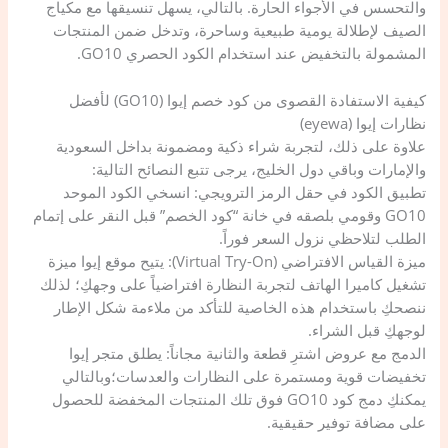
والتحسس في الأجواء الحارة. بالتالي، يسهل تنسيقها مع مكياج
الصيف لإطلالة يومية طبيعية وساحرة، وتدخل ضمن المنتجات
المشمولة بالتخفيض عند استخدام الكود الحصري GO10.
​كيفية الاستفادة القصوى من كود خصم إيوا (GO10) ل​أفضل
نظارات إيوا (eyewa)
علاوة على ذلك، لتجربة شراء ذكية ومضمونة بداخل السعودية
والإمارات وباقي دول الخليج، يرجى تتبع النصائح التالية:
​تطبيق الكود في حقل الرمز الترويجي: انسخي الكود الموحد
GO10 وقومي بلصقه في خانة “كود الخصم” قبل النقر على إتمام
الطلب لتلاحظي نزول السعر فوراً.
​ميزة القياس الافتراضي (Virtual Try-On): يتيح موقع إيوا ميزة
تشغيل كاميرا الهاتف لتجربة النظارة افتراضياً على وجهكِ؛ لذلك
ننصحكِ باستخدام هذه الخاصية للتأكد من ملاءمة شكل الإطار
لوجهكِ قبل الشراء.
​الدمج مع عروض اشترِ قطعة والثانية مجاناً: يطلق متجر إيوا
تخفيضات قوية ومستمرة على النظارات والعدسات؛وبالتالي
يمكنكِ دمج كود GO10 فوق تلك المنتجات المخفضة للحصول
على مضافة توفير حقيقية.