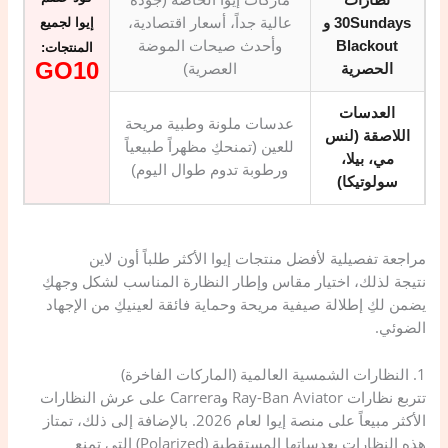
نظارات
ماركات إيوا الخاصة (جودة
30Sundays و
عالية جداً، أسعار اقتصادية،
إيوا لجميع
Blackout
وأحدث صيحات الموضة
المنتجات:
GO10
الحصرية
العصرية)
العدسات
عدسات ملونة وطبية مريحة
اللاصقة (لنس
للعين (تمنحكِ مظهراً طبيعياً
مي، بيلا،
ورطوبة تدوم طوال اليوم)
سولوتيكا)
مراجعة تفصيلية لأفضل منتجات إيوا الأكثر طلباً أون لاين
نتيجة لذلك، اختيار مقاس وإطار النظارة المناسب لشكل وجهكِ
يضمن لكِ إطلالة صيفية مريحة وحماية فائقة لعينيكِ من الإجهاد
الضوئي.
​1. النظارات الشمسية العالمية (الماركات الفاخرة)
​تتربع نظارات Ray-Ban Aviator وCarrera على عرش النظارات
الأكثر مبيعاً على منصة إيوا لعام 2026. بالإضافة إلى ذلك، تمتاز
هذه النظارات بعدساتها المستقطبة (Polarized) التي تمنع