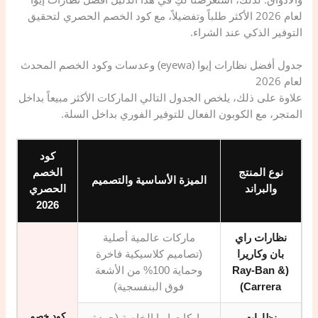
لعام 2026 الأكثر طلباً وتفضيلاً، مع كود الخصم الحصري لتحقيق
التوفير الذكي عند الشراء.
​جدول ​أفضل نظارات إيوا (eyewa) وعدسات وكود الخصم المحدث
لعام 2026
علاوة على ذلك، يلخص الجدول التالي الماركات الأكثر مبيعاً بداخل
المتجر، مع الكوبون الفعال للتوفير الفوري بداخل السلة.
كود
نوع المنتج
الخصم
الميزة الأساسية والتصميم
والبراند
الحصري
2026
نظارات راي
ماركات عالمية أصلية
بان وكاريرا
(تصاميم كلاسيكية فاخرة
(Ray-Ban &
وحماية 100% من الأشعة
Carrera)
فوق البنفسجية)
كود خصم