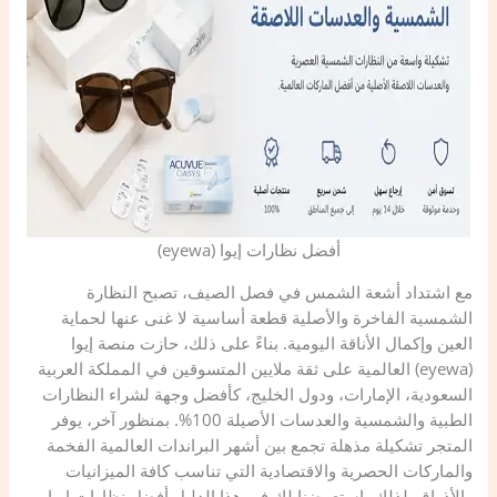
​أفضل نظارات إيوا (eyewa)
​مع اشتداد أشعة الشمس في فصل الصيف، تصبح النظارة
الشمسية الفاخرة والأصلية قطعة أساسية لا غنى عنها لحماية
العين وإكمال الأناقة اليومية. بناءً على ذلك، حازت منصة إيوا
(eyewa) العالمية على ثقة ملايين المتسوقين في المملكة العربية
السعودية، الإمارات، ودول الخليج، كأفضل وجهة لشراء النظارات
الطبية والشمسية والعدسات الأصيلة 100%. بمنظور آخر، يوفر
المتجر تشكيلة مذهلة تجمع بين أشهر البراندات العالمية الفخمة
والماركات الحصرية والاقتصادية التي تناسب كافة الميزانيات
والأذواق. لذلك، استعرضنا لكِ في هذا الدليل أفضل نظارات إيوا