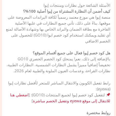
​الأسئلة الشائعة حول نظارات ومنتجات إيوا
​كيف أضمن أن النظارة المشتراة من إيوا أصلية 100%؟
منصة إيوا هي موزع معتمد رسمياً لكافة البراندات المعروضة على
موقعها. بناءً على ذلك، تأتي جميع النظارات في علبها الأصلية
الفاخرة مع بطاقة الضمان والبراند الخاص بها وشهادة الأصالة لمنع
أي تقليد.ويمكنك استخدام كود خصم ايوا (GO10) للحصول على
الخصم الاضافي
​هل كود خصم إيوا فعال على جميع أقسام الموقع؟
بالإضافة إلى ذلك، نعم! يمنحكِ كود الخصم الحصري GO10
تخفيضاً إضافياً مميزاً يشمل النظارات الشمسية، النظارات الطبية،
نظارات القراءة، وعدسات العيون الملونة والطبية لعام 2026.
​رابط تفعيل الكوبون والانتقال المباشر للمتجر ل​أفضل نظارات إيوا
(eyewa):
لتفعيل كود خصم إيوا لجميع المنتجات (GO10): [
اضغطي هنا
للانتقال إلى موقع eyewa وتفعيل الخصم مباشرة
]
روابط مختصرة