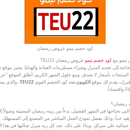
كود خصم تيمو عروض رمضان
 تيمو مع
كود خصم تيمو
عروض رمضان TEU22
ن المنتجات بأسعار لا تصدق. ومع حلول الشهر الكريم، أطلق الموقع “
يركِ، يقدم لكِ موقع
الكوبون.نت
كود الخصم القوي
TEU22
، والذي يمن
ً واقتصاداً.
ات رمضان؟
لتي نحتاجها في الشهر الفضيل، بدءاً من زينة رمضان المضيئة وصولاً إلى
يد جداً، وذلك بفضل نموذج العمل المباشر من المصنع إلى المستهلك. 
الية على منزلكِ. وبناءً على ذلك، تجد كل ربة منزل ضالتها في هذا ال