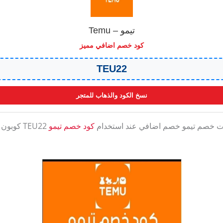
تيمو – Temu
كود خصم اضافي مميز
TEU22
نسخ الكود والذهاب للمتجر
ات خصم تيمو خصم اضافي عند استخدام
كود خصم تيمو