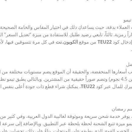
يمو
العملاء بدقة، حيث يساعدكِ ذلك في اختيار المقاس والخامة الصحيحة. ثا
اً رمزية. ثالثاً، تابعي رصيد طلبكِ للاستفادة من ميزة “تعديل السعر”
 إدخال كود
TEU22
من موقع
الكوبون.نت
في كل مرة تتسوقين فيها، لأن
ضل
 أسعارها المنخفضة، والحقيقة أن الموقع يضم مستويات مختلفة من ا
المنتجات التي تحمل تقييمات عالية (أكثر من 4.5 نجوم) وتضم صوراً حقيقية من المشترين. وبالتا
ركِ للمال عبر كود
TEU22
، يمكنكِ شراء قطع ذات جودة أعلى بنفس الم
سم رمضان
فر خدمة شحن سريعة وموثوقة لغالبية الدول العربية. وفي كثير من الأح
يمو ميزة تتبع الشحنة لحظة بلحظة عبر التطبيق. وبالإضافة إلى سرعة
الخصم القوي الذي يطبقه على المنتجات. بناءً على ذلك، تحصلين على 