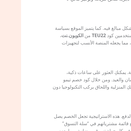
شكل مبالغ فيه. كما يتميز الموقع بسياسة
TEU22
من
الكوبون.نت
،
 مما يجعله المنصة الأنسب لتجهيزات
ية. يمكنكِ العثور على ساعات ذكية،
ضان والعيد. ومن خلال كود خصم تيمو
كِ المنزلية واللحاق بركب التكنولوجيا دون
لدفع. هذه الاستراتيجية تجعل الخصم يصل
 تجميع قائمة مشترياتهم في “سلة التسوق”
ِ في كل جولة تسوق رمضانية، مما يعزز