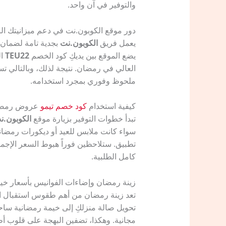
والتوفير في آن واحد.
دور موقع الكوبون.نت في دعم ميزانيتك 
يعمل فريق
الكوبون.نت
يضع الموقع بين يديكِ كود الخصم
TEU22
ال
العالي في رمضان. نتيجة لذلك، وبالتالي تس
ملحوظ وفوري بمجرد استخدامه.
كيفية استخدام
كود خصم تيمو
عروض رمضان TEU22 بف
تبدأ خطوات التوفير بزيارة موقع
الكوبون.ن
سواء كانت ملابس للعيد أو ديكورات رمضا
تطبيق. ستلاحظين فوراً هبوط السعر الإجمال
كامل الطلبية.
زينة رمضان وإضاءات الفوانيس بأسعار خ
تعد زينة رمضان من أهم طقوس استقبال الشه
تحويل صالة منزلكِ إلى خيمة رمضانية ساحر
مجانية. وهكذا، تضفين البهجة على قلوب أطف