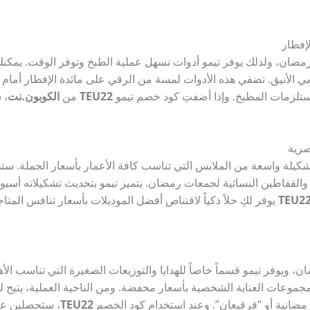
إفطار
 رمضان، ولذلك يوفر تيمو أدوات تسهل عملية الطبخ وتوفر الوقت. يمكنك
امي الأنيق. تضفي هذه الأدوات لمسة من الرقي على مائدة الإفطار أم
TEU22
من
الكوبون.نت
، 
صرية
و تشكيلة واسعة من الملابس التي تناسب كافة الأعمار بأسعار الجملة. س
ة والقفاطين النسائية لجمعات رمضان. يتميز تيمو بتحديث تشكيلاته أسبوعي
TEU2
يوفر لكِ حلاً ذكياً لاقتناص أفضل الموديلات بأسعار تنافس المت
، ويوفر تيمو قسماً خاصاً للهدايا والتوزيعات الصغيرة التي تناسب الأه
 مجموعات العناية الشخصية بأسعار مخفضة. ومن الناحية العملية، يتيح لك
ضانية أو “قرقيعان”. وعند استخدام كود الخصم
TEU22
، ستحصلين على