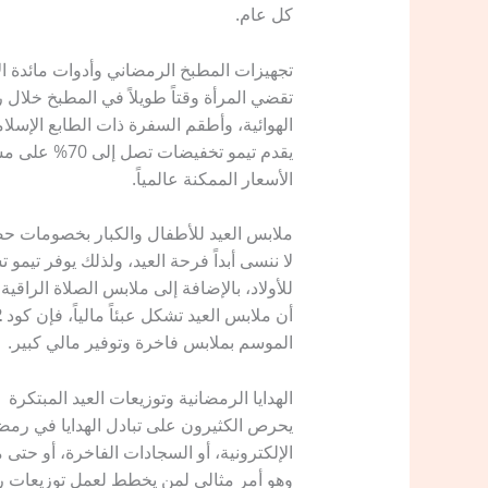
كل عام.
تجهيزات المطبخ الرمضاني وأدوات مائدة ال
تقضي المرأة وقتاً طويلاً في المطبخ خلال
الهوائية، وأطقم السفرة ذات الطابع الإسل
يقدم تيمو تخفيضات تصل إلى 70% على مستلزمات المطبخ. وإذا أضفتِ كود خصم تيمو
الأسعار الممكنة عالمياً.
ملابس العيد للأطفال والكبار بخصومات ح
لا ننسى أبداً فرحة العيد، ولذلك يوفر تيم
للأولاد، بالإضافة إلى ملابس الصلاة الراقي
أن ملابس العيد تشكل عبئاً مالياً، فإن كود
2
الموسم بملابس فاخرة وتوفير مالي كبير.
الهدايا الرمضانية وتوزيعات العيد المبتكرة
يحرص الكثيرون على تبادل الهدايا في رمضان
الإلكترونية، أو السجادات الفاخرة، أو حتى
وهو أمر مثالي لمن يخطط لعمل توزيعات رم