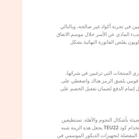
10%. وبدلاً من إضاعة وقتكِ الثمين في تجربة أكواد غير صالحة، وبالتالي
ء المادي عن الأسر خلال موسم الانفاق
وبون يقلص الفاتورة النهائية بشكل
اري المنتجات التي ترغبين في شرائها،
. قومي بلصق الرمز هناك واضغطي على
قبل إتمام الدفع لضمان تفعيل الخصم على
يئة بأشكال النجوم والأهلة. تستطيعين
تخدام كود
TEU22
يجعل هذه الزينة شبه
هة المفضلة لتجهيزات الديكور الموسمي في