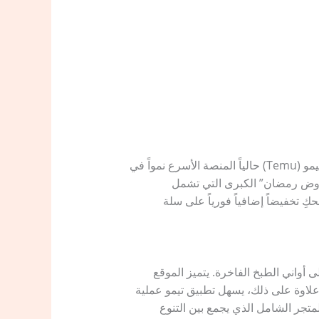
يقترب شهر رمضان المبارك، ومعه تزداد الحاجة إلى تجديد المنزل وشراء مستلزمات العبادة والهدايا. يعتبر موقع تيمو (Temu) حالياً المنصة الأسرع نمواً في
عروض رمضان” الكبرى التي تشمل
حكِ تخفيضاً إضافياً فورياً على سلة
 أواني الطبخ الفاخرة. يتميز الموقع
علاوة على ذلك، يسهل تطبيق تيمو عملية
متجر الشامل الذي يجمع بين التنوع