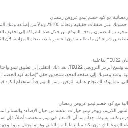
الرمضانية مع كود خصم تيمو عروض رمضان
بجدية تامة لضمان حصولكِ على صفقات حقيقية وفعالة 0
مجرب والمضمون. يهدف الموقع من خلال هذه الشراكة إلى تخفيف العب
تطيعين شراء كل ما تطلبينه دون الشعور بالذنب تجاه الميزانية، لأن الك
اعلية
ت
ونسخ الرمز الترويجي
TEU22
. بعد ذلك، انتقلي إلى تطبيق تيمو واخت
نية. وعند وصولكِ إلى صفحة الدفع، ستجدين حقل “إضافة كود الخصم”
ي، مما يؤكد لكِ نجاح عملية التوفير. ومن المهم جداً استخدام الكود 
يالية مع كود خصم تيمو عروض رمضان
ر الكريم، ويوفر تيمو خيارات مذهلة من حبال الإضاءة والستائر المض
ة بتكلفة بسيطة جداً. وبما أن الأسعار في تيمو منخفضة أصلاً، فإن اس
الكِ وعائلتكِ دون تكبد مبالغ طائلة، وبالتالي وهو ما يجعل تيمو الوج