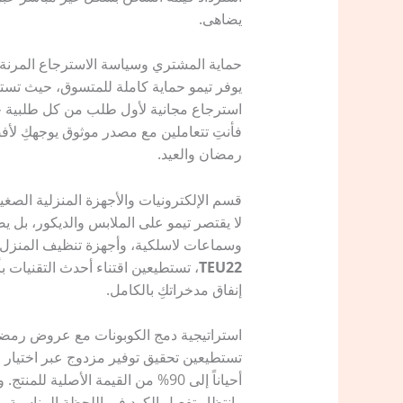
يضاهى.
حماية المشتري وسياسة الاسترجاع المرنة 
يوفر تيمو حماية كاملة للمتسوق، حيث تستطي
استرجاع مجانية لأول طلب من كل طلبية خلال 90 يوماً. هذه الشفافية تمنحكِ الأمان التام أثناء التسوق. وعندما
فأنتِ تتعاملين مع مصدر موثوق يوجهكِ لأف
رمضان والعيد.
قسم الإلكترونيات والأجهزة المنزلية الصغي
لا يقتصر تيمو على الملابس والديكور، بل يض
وسماعات لاسلكية، وأجهزة تنظيف المنزل ال
TEU22
، تستطيعين اقتناء أحدث التقنيات بأ
إنفاق مدخراتكِ بالكامل.
استراتيجية دمج الكوبونات مع عروض رمض
تستطيعين تحقيق توفير مزدوج عبر اختيار
أحياناً إلى 90% من القيمة الأصل
وانتظار تفعيل الكود في اللحظة المناسبة. 