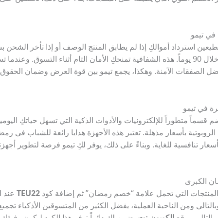
في تيمو
عين استرداد أموالكِ إذا لم يطابق المنتج الوصف أو إذا تأخر الشحن ب
 تستخدمين كود
ضل الصفقات الآمنة. وهكذا، يجمع تيمو بين قوة العرض وضمان الحقوق،
رة في تيمو
م قسماً متطوراً للإلكترونيات والأدوات الذكية التي تسهل حياتكِ اليوم
روبوتية بأسعار مذهلة. تعتبر هذه الأجهزة هدايا رائعة للشباب في رم
سعار تنافسية للغاية. وبناءً على ذلك، يوفر لكِ تيمو فرصة لتطوير أجهزت
ان الكبرى
 المنتجات التي تحمل علامة “خصم رمضان” ثم إضافة كود
TEU22
عند ا
ية للمنتج. وبالتالي ومن الناحية العملية، يفضل الكثير من المتسوقين الأذكياء
وبالتالي موقع
الكوبون.نت
يضمن لكِ دائماً توفر هذا الكود ليكون رفيقك