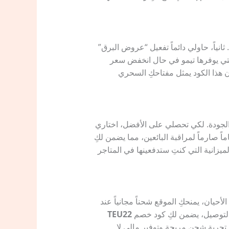
نياً، حاولي دائماً تفعيل “عروض البرق”
 التي يوفرها تيمو في حال انخفض سعر
 هذا الكود يمثل مفتاحكِ السحري
لجودة. لكي تحصلي على الأفضل، اختاري
لي يطبق تيمو نظاماً صارماً لمراقبة البائعين، مما يضمن لكِ
يزانية التي كنتِ ستدفعينها في المتاجر
يان، يمنحكِ الموقع شحناً مجانياً عند
 التوصيل، يضمن لكِ كود خصم
TEU22
تجربة شحن مريحة وتوفير مالي لا