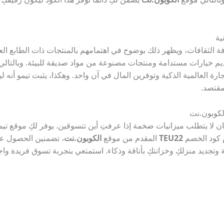
ية
فة الثقافات، ويظهر ذلك بوضوح في اهتمامهم بالمنتجات ذات الطابع ا
ديم خيارات مستدامة ومنتجات مصنوعة من مواد صديقة للبيئة. وبالتالي
تجارة العالمية الذكية وتوفرين المال في آن واحد. وهكذا، يثبت تيمو أ
مقتصد.
لكوبون.نت
ضان لا يتطلب ميزانيات ضخمة إذا عرفتِ أين تتسوقين. يوفر لكِ موقع ت
م كود الخصم
TEU22
المقدم من موقع
الكوبون.نت
، تضمنين الحصول على
جديد منزلكِ وخزانتكِ بأناقة وذكاء. استمتعي بتجربة تسوق فريدة واج