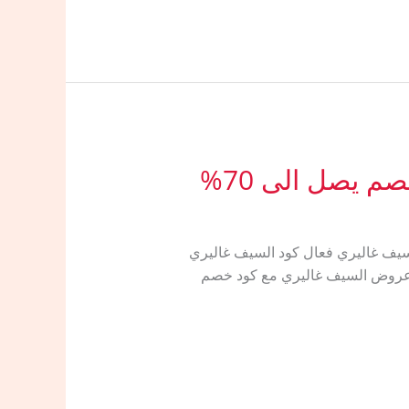
 يصل الى 70%
بون خصم Alsaif Gallery اقوى التخفيضات من السيف غاليري فعال كود السيف غاليري
اليري R318 تسوق الان واستمتع بالخصومات اليومية استعدي لرمضان 2026: أقوى عروض السيف غاليري مع كود خصم