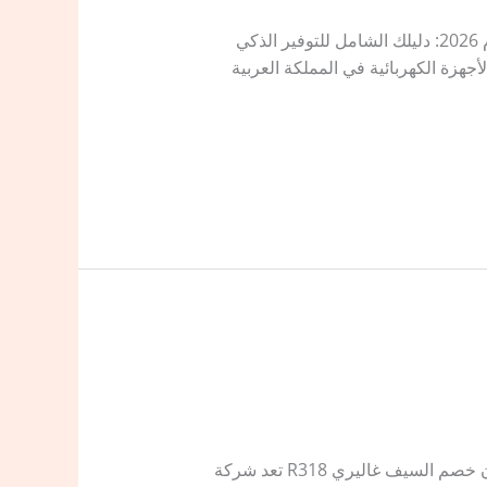
كوبون التوفير R318 كود خصم السيف غاليري جديد Alsaif Gallery كود خصم السيف غاليري جديد ( R318 ) لعام 2026: دليلك الشامل للتوفير الذكي
جهزة الكهربائية في المملكة العربية
كوبون خصم السيف غاليري R318 كود خصم السيف غاليري فعال Alsaif Gallery دليلك الشامل لاستخدام كوبون خصم السيف غاليري R318 تعد شركة