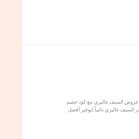
وبون خصم Alsaif Gallery دليلك الشامل لاستغلال عروض السيف غاليري مع كود خصم
 يسعى متجر السيف غاليري دائماً لتوفير أفضل