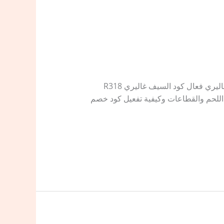
كود خصم السيف غاليري لفرامات اللحم R318 فعال كوبون خصم Alsaif Gallery اقوى التخفيضات من السيف غاليري فعال كود السيف غاليري R318
 لفرامات اللحم والقطاعات وكيفية تفعيل كود خصم