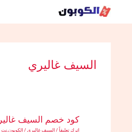
خطي
لى
لمحتوى
السيف غاليري
كود خصم السيف غالير
اترك تعليقاً
/
السيف غاليري
/
الكوبون.نت