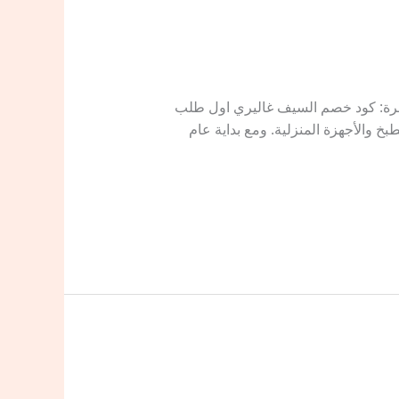
غاليري فعال Alsaif Gallery أ دليل التجهيزات الفاخرة: كود خصم السيف غاليري اول طلب
خ والأجهزة المنزلية. ومع بداية عام