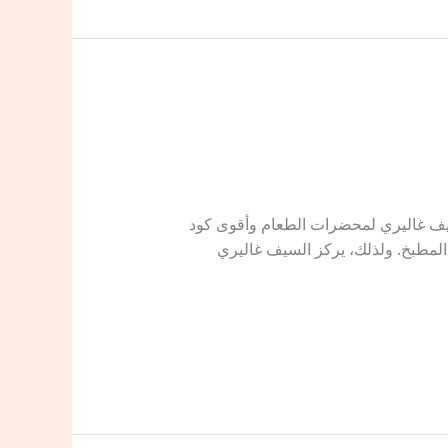
خصم Alsaif Gallery دليلك الشامل: عروض السيف غاليري لمحضرات الطعام وأقوى كود
لمطبخ. ولذلك، يركز السيف غاليري