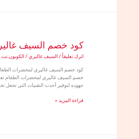
غاليري
عروض
رمضان
التوفير
هل
هلاله
كود خصم السيف غالير
خصم
يصل
اترك تعليقاً
/
السيف غاليري
/
الكوبون.نت
الى
70%
خصم السيف غاليري لمحضرات الطعام تعتبر
جهوده لتوفير أحدث التقنيات التي تجعل تح
كود
قراءة المزيد »
خصم
السيف
غاليري
لمحضرات
الطعام