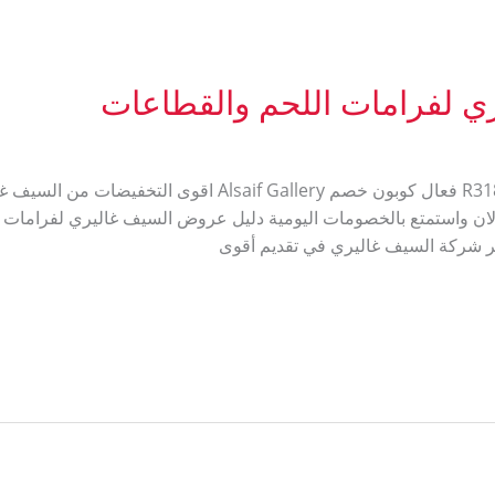
ي لفرامات اللحم والقطاعات
 السيف غاليري R318 تسوق الان واستمتع بالخصومات اليومية دليل عروض السيف غاليري