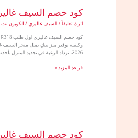
كود خصم السيف غالي
اترك تعليقاً
/
السيف غاليري
/
الكوبون.نت
وكيفية توفير ميزانيتكِ يمثل متجر السيف غ
2026، تزداد الرغبة في تجديد المنزل بأحدث التقنيات
كود
قراءة المزيد »
خصم
السيف
غاليري
اول
طلب
كود خصم السيف غاليري