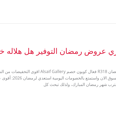
 عروض رمضان التوفير هل هلاله خصم
اقوى كود خصم السيف غاليري عروض رمضان R318 فعال كو
R318 كوبون خصم السيف غ
رب شهر رمضان المبارك، ولذلك تبحث كل