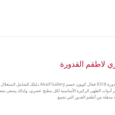
ي لاطقم القدورة
احدث كود خصم السيف غاليري لاطقم القدورة R318 فعال ك
غاليري لاطقم القدورة (R318) تعتبر أدوات الطهي الركيزة الأساسية لكل مطبخ عصري، ولذلك
لة مذهلة من أطقم القدور التي تجمع