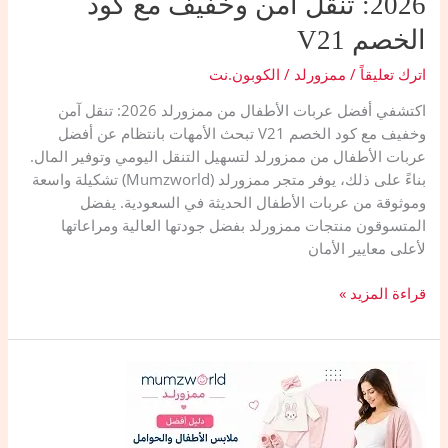
2026: تنقل آمن وخفيف مع كود
الخصم V21
اترك تعليقاً
/
ممزورلد
/
الكوبون.نت
اكتشفي أفضل عربات الأطفال من ممزورلد 2026: تنقل آمن
وخفيف مع كود الخصم V21 ​تبحث الأمهات بانتظام عن أفضل
عربات الأطفال من ممزورلد لتسهيل التنقل اليومي وتوفير المال.
بناءً على ذلك، يوفر متجر ممزورلد (Mumzworld) تشكيلة واسعة
وموثوقة من عربات الأطفال الحديثة في السعودية. يفضل
المتسوقون منتجات ممزورلد بفضل جودتها العالية ومراعاتها
لأعلى معايير الأمان
أفضل
قراءة المزيد »
عربات
الأطفال
من
ممزورلد
2026:
تنقل