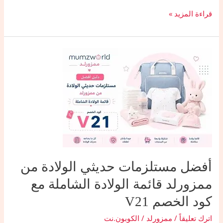
أفضل
قراءة المزيد »
ملابس
الأطفال
والحوامل
من
ممزورلد
خامات
ممتازة
وتوفير
مع
كود
الخصم
V21
أفضل مستلزمات حديثي الولادة من
ممزورلد قائمة الولادة الشاملة مع
كود الخصم V21
اترك تعليقاً
/
ممزورلد
/
الكوبون.نت