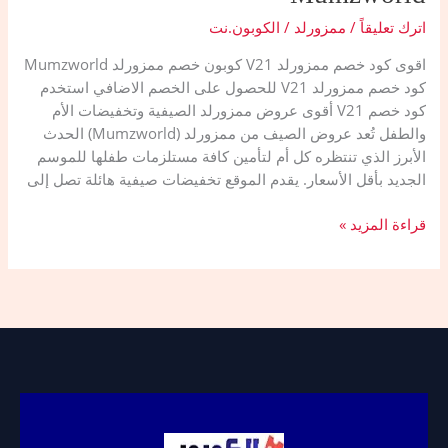
اترك تعليقاً
/
ممزورلد
/
الكوبون.نت
اقوى كود خصم ممزورلد V21 كوبون خصم ممزورلد Mumzworld
كود خصم ممزورلد V21 للحصول على الخصم الاضافي استخدم
كود خصم V21 أقوى عروض ممزورلد الصيفية وتخفيضات الأم
والطفل تُعد عروض الصيف من ممزورلد (Mumzworld) الحدث
الأبرز الذي تنتظره كل أم لتأمين كافة مستلزمات طفلها للموسم
الجديد بأقل الأسعار. يقدم الموقع تخفيضات صيفية هائلة تصل إلى
كود
قراءة المزيد »
خصم
ممزورلد
2026
|
أحدث
كوبون
خصم
ممزورلد
فعال