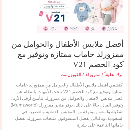
آمن
وخفيف
مع
كود
الخصم
V21
أفضل ملابس الأطفال والحوامل من
ممزورلد خامات ممتازة وتوفير مع
كود الخصم V21
اترك تعليقاً
/
ممزورلد
/
الكوبون.نت
اكتشفي أفضل ملابس الأطفال والحوامل من ممزورلد خامات
ممتازة وتوفير مع كود الخصم V21 ​تبحث الأمهات بانتظام عن
أفضل ملابس الأطفال والحوامل من ممزورلد لتأمين أرقى الأزياء
وتوفير المال. بناءً على ذلك، يوفر متجر ممزورلد (Mumzworld)
تشكيلة واسعة وموثوقة من الملابس القطنية والعصرية في
السعودية. وبالتالي يفضل المتسوقون منتجات ممزورلد بفضل
خاماتها الناعمة على بشرة