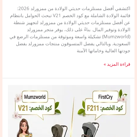
اكتشفي أفضل مستلزمات حديثي الولادة من ممزورلد 2026:
قائمة الولادة الشاملة مع كود الخصم V21 تبحث الحوامل بانتظام
عن أفضل مستلزمات حديثي الولادة من ممزورلد لتجهيز شنطة
الولادة وتوفير المال. بناءً على ذلك، يوفر متجر ممزورلد
(Mumzworld) تشكيلة واسعة وموثوقة من مستلزمات الرضع في
السعودية. وبالتالي يفضل المتسوقون منتجات ممزورلد بفضل
جودتها العالية وخاماتها الآمنة
أفضل
قراءة المزيد »
مستلزمات
حديثي
الولادة
من
ممزورلد
قائمة
الولادة
الشاملة
مع
كود