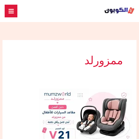
خطي
لى
لمحتوى
ممزورلد