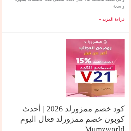
واسعة
أيهما
قراءة المزيد »
أفضل
ممزورلد
ولا
فيرست
كراي
لشراء
مستلزمات
الأطفال
2026؟
كود خصم ممزورلد 2026 | أحدث
كوبون خصم ممزورلد فعال اليوم
Mumzworld