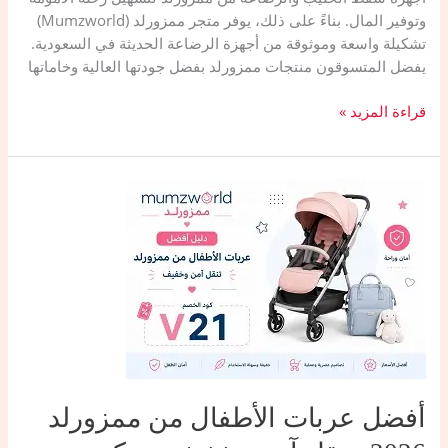
وتوفير المال. بناءً على ذلك، يوفر متجر ممزورلد (Mumzworld)
تشكيلة واسعة وموثوقة من أجهزة الرضاعة الحديثة في السعودية.
يفضل المتسوقون منتجات ممزورلد بفضل جودتها العالية وخاماتها
أفضل
قراءة المزيد »
أجهزة
شفط
الحليب
والرضاعة
من
ممزورلد
2026:
راحة
تامّة
مع
كود
الخصم
V21
أفضل عربات الأطفال من ممزورلد