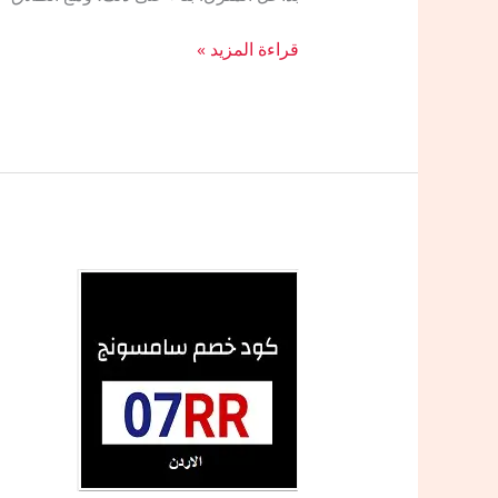
مقارنة
قراءة المزيد »
أسعار
شاشات
سامسونج
في
السعودية
2026:
نون،
تمكين،
وسامسونج
المتجر
الرسمي