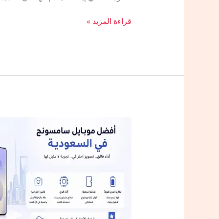
مقارنة
قراءة المزيد »
بين
سامسونج
A55
و
سامسونج
A35
في
السعودية..
أيهما
الأفضل
مع
كود
الخصم؟