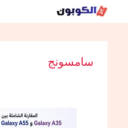
خطي
لى
لمحتوى
سامسونج