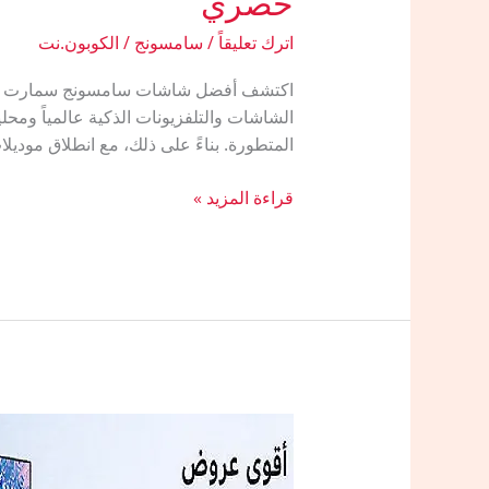
حصري”
اترك تعليقاً
/
سامسونج
/
الكوبون.نت
الشاشات والتلفزيونات الذكية عالمياً ومحل
المتطورة. بناءً على ذلك، مع انطلاق موديلات عام 2026 ودخول موسم الصيف، يزداد ال
أفضل
قراءة المزيد »
شاشات
سامسونج
سمارت
لعام
2026:
دليل
اختيار
الموديل
الأنسب
بخصم