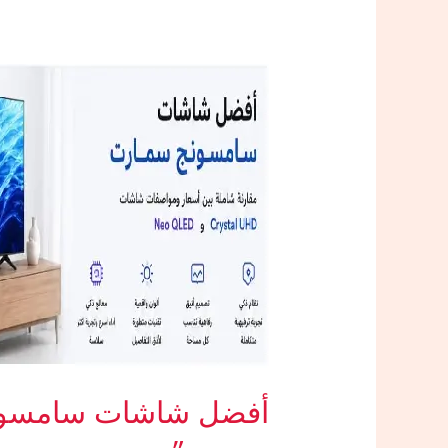
أقوى
كود
خصم
حصري
لتوفير
المال