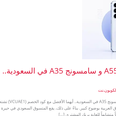
مقارنة بين سامسونج A55 و سامسون
لكوبون.نت
اكتشفي مقارنة بين
 العربية بوضوح كبير. بناءً على ذلك، يقع المتسوق السعودي في حيرة