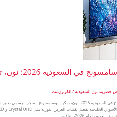
مقارنة أسعار شاشات 
 حصرية
,
نون السعودية
/
الكوبون.نت
صيف لعام 2026، يتنافس