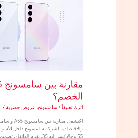
الخصم؟
اترك تعليقاً
/
سامسونج
,
عروض حصرية
/
ا
والاقتصادية لشركة سامسونج داخل الأسواق
55 وجالاكسي إيه 35. يقدم الهاتفان تصميماً متشابهاً للغاية يربك المشتري […]