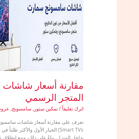
حصري”
المتجر الرسمي
اترك تعليقاً
/
تمكين ستور
,
سامسونج
,
عروض
بداخل المنزل. بناءً على ذلك، ومع انطلاق عروض ال