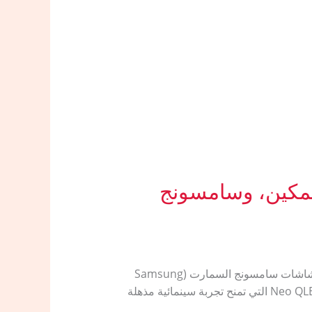
سامسونج في السعودية 2026: نون، تمكين، وسامسونج
تعرف على مقارنة أسعار شاشات سامسونج في السعودية 2026: نون، تمكين، وسامسونج المتجر الرسمي ​تعتبر شاشات سامسونج السمارت (Samsung
Smart TVs) الخيار الأول والأكثر طلباً في الأسواق الخليجية بفضل تقنيات العرض الثورية مثل Crystal UHD و Neo QLED التي تمنح تجربة سينمائية مذهلة