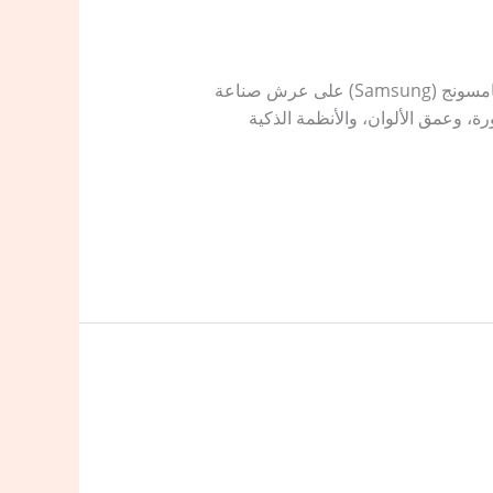
اكتشف أفضل شاشات سامسونج سمارت لعام 2026: دليل اختيار الموديل الأنسب بخصم حصري” ​تتربع شركة سامسونج (Samsung) على عرش صناعة
ة، وعمق الألوان، والأنظمة الذكية