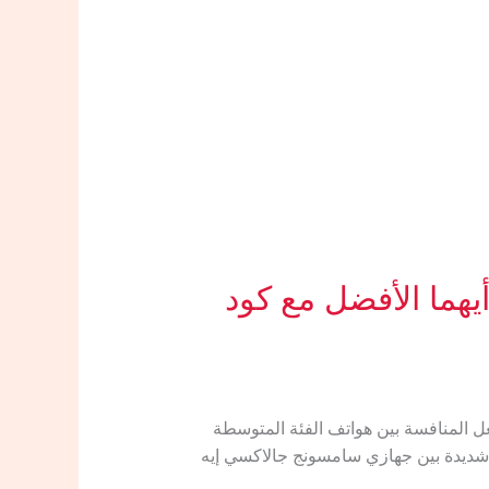
ج A35 في السعودية.. أيهما الأفضل مع كود
 سامسونج A55 و سامسونج A35 في السعودية.. أيهما الأفضل مع كود الخصم (VCUAE1) تشتعل المنافسة بين هواتف الفئة المتوسطة
 شديدة بين جهازي سامسونج جالاكسي إيه