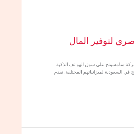
ري لتوفير المال
كود خصم حصري ( VCUAE1 ) لتوفير المال ​تسيطر شركة سامسونج على سوق الهواتف الذكية
 في السعودية لميزانياتهم المختلفة. تقدم